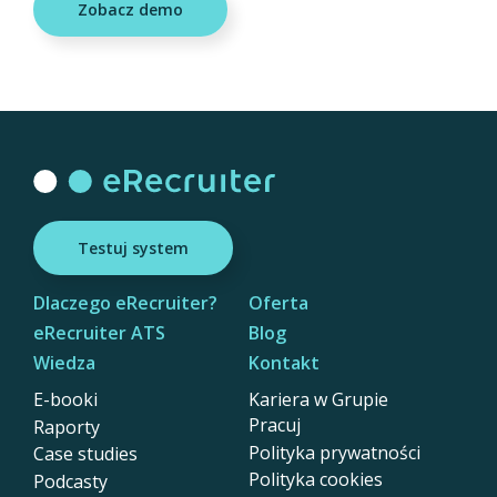
Zobacz demo
Testuj system
Dlaczego eRecruiter?
Oferta
eRecruiter ATS
Blog
Wiedza
Kontakt
E-booki
Kariera w Grupie
Pracuj
Raporty
Polityka prywatności
Case studies
Polityka cookies
Podcasty