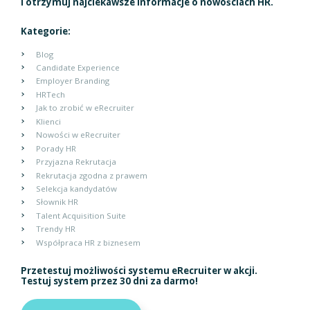
i otrzymuj najciekawsze informacje o nowościach HR.
Kategorie:
Blog
Candidate Experience
Employer Branding
HRTech
Jak to zrobić w eRecruiter
Klienci
Nowości w eRecruiter
Porady HR
Przyjazna Rekrutacja
Rekrutacja zgodna z prawem
Selekcja kandydatów
Słownik HR
Talent Acquisition Suite
Trendy HR
Współpraca HR z biznesem
Przetestuj możliwości systemu eRecruiter w akcji.
Testuj system przez 30 dni za darmo!