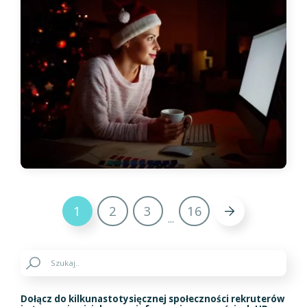
1
2
3
16
...
Dołącz do kilkunastotysięcznej społeczności rekruterów