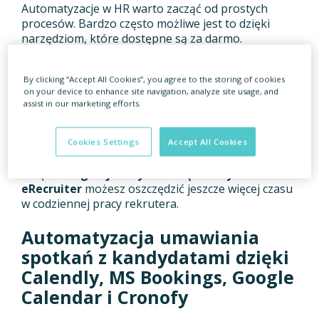
Automatyzacje w HR warto zacząć od prostych
procesów. Bardzo często możliwe jest to dzięki
narzędziom, które dostępne są za darmo.
Skonfigurowanie ich i dostosowanie do Twoich
potrzeb zajmie dosłownie kilka minut.
By clicking “Accept All Cookies”, you agree to the storing of cookies
on your device to enhance site navigation, analyze site usage, and
Dzięki bezpłatnym narzędziom takim jak
Calendly,
assist in our marketing efforts.
Cronofy, MS Bookings
czy
Google Calendar
zautomatyzujesz proces umawiania spotkań
, a
korzystając z platform takich jak
Slack i Teams
,
Cookies Settings
Accept All Cookies
usprawnisz komunikację w zespole i firmie
.
Dzięki
integracjom tych narzędzi z systemem
eRecruiter
możesz oszczędzić jeszcze więcej czasu
w codziennej pracy rekrutera.
Automatyzacja umawiania
spotkań z kandydatami dzięki
Calendly, MS Bookings, Google
Calendar i Cronofy