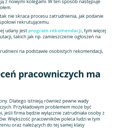
 ją z nowymi kolegami. W ten sposób następuje
połem.
c tak nie skraca procesu zatrudnienia, jak podanie
espołowi rekrutującemu.
iej udany jest
program rekomendacji
, tym więcej
tacji, takich jak np. zamieszczenie ogłoszeń na
atrudnieni na podstawie osobistych rekomendacji,
eceń pracowniczych ma
ony. Dlatego istnieją również pewne wady
czych. Przykładowym problemem może być
, jeśli firma będzie wyłącznie zatrudniała osoby z
ów. Większość pracowników poleca ludzi w tym
iu oraz należących do tej samej klasy