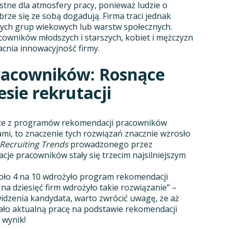
ystne dla atmosfery pracy, ponieważ ludzie o
ze się ze sobą dogadują. Firma traci jednak
nych grup wiekowych lub warstw społecznych.
owników młodszych i starszych, kobiet i mężczyzn
cnia innowacyjność firmy.
acowników: Rosnące
sie rekrutacji
nące z programów rekomendacji pracowników
mi, to znaczenie tych rozwiązań znacznie wzrosło
Recruiting Trends
prowadzonego przez
e pracowników stały się trzecim najsilniejszym
koło 4 na 10 wdrożyło program rekomendacji
na dziesięć firm wdrożyło takie rozwiązanie” –
idzenia kandydata, warto zwrócić uwagę, że aż
ło aktualną pracę na podstawie rekomendacji
 wynik!