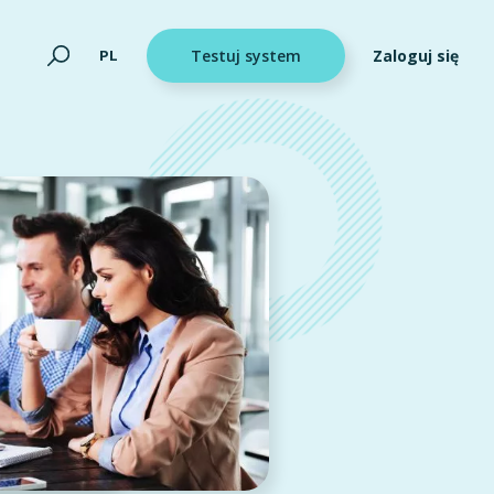
Zaloguj się
PL
Testuj system