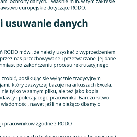
dami ochrony danych. I właśnie m.in. w tym zakresie
dawstwo europejskie dotyczące RODO.
i usuwanie danych
ień RODO mówi, że należy uzyskać z wyprzedzeniem
 przez nas przechowywane i przetwarzane. Jej dane
chmiast po zakończeniu procesu rekrutacyjnego.
zrobić, posiłkując się wyłącznie tradycyjnym
mi, który zazwyczaj bazuje na arkuszach Excela.
ie tylko w samym pliku, ale też jako kopia
odawcy i polecającego pracownika. Bardzo łatwo
wiadomości, nawet jeśli na bieżąco dbamy o
cji pracowników zgodne z RODO
pracowniczych działający w oparciu o bezpieczne i