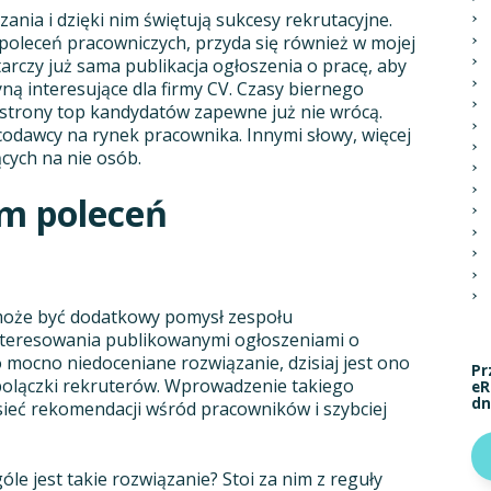
zania i dzięki nim świętują sukcesy rekrutacyjne.
poleceń pracowniczych, przyda się również w mojej
tarczy już sama publikacja ogłoszenia o pracę, aby
yną interesujące dla firmy CV. Czasy biernego
 strony top kandydatów zapewne już nie wrócą.
codawcy na rynek pracownika. Innymi słowy, więcej
ących na nie osób.
am poleceń
 może być dodatkowy pomysł zespołu
nteresowania publikowanymi ogłoszeniami o
 mocno niedoceniane rozwiązanie, dzisiaj jest ono
Pr
bolączki rekruterów. Wprowadzenie takiego
eR
dn
ieć rekomendacji wśród pracowników i szybciej
le jest takie rozwiązanie? Stoi za nim z reguły