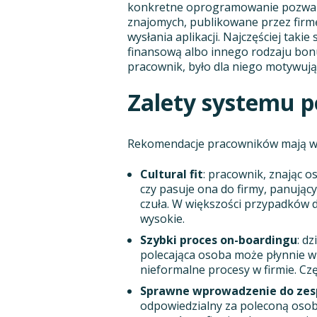
konkretne oprogramowanie pozwala
znajomych, publikowane przez firmę
wysłania aplikacji. Najczęściej tak
finansową albo innego rodzaju bon
pracownik, było dla niego motywując
Zalety systemu p
Rekomendacje pracowników mają wie
Cultural fit
: pracownik, znając o
czy pasuje ona do firmy, panującyc
czuła. W większości przypadków 
wysokie.
Szybki proces on-boardingu
: d
polecająca osoba może płynnie 
nieformalne procesy w firmie. C
Sprawne wprowadzenie do zes
odpowiedzialny za poleconą osobę