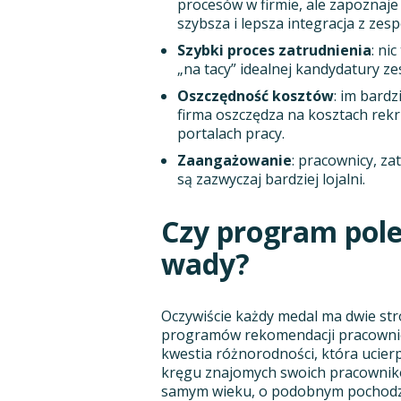
procesów w firmie, ale zapoznaje
szybsza i lepsza integracja z zes
Szybki proces zatrudnienia
: ni
„na tacy” idealnej kandydatury z
Oszczędność kosztów
: im bardz
firma oszczędza na kosztach rekru
portalach pracy.
Zaangażowanie
: pracownicy, z
są zazwyczaj bardziej lojalni.
Czy program pol
wady?
Oczywiście każdy medal ma dwie str
programów rekomendacji pracowni
kwestia różnorodności, która ucierpi
kręgu znajomych swoich pracownik
samym wieku, o podobnym pochodzen