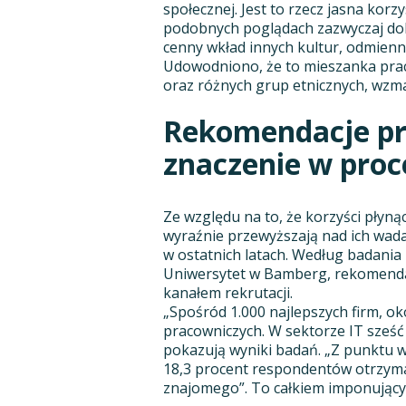
społecznej. Jest to rzecz jasna korz
podobnych poglądach zazwyczaj dobr
cenny wkład innych kultur, odmien
Udowodniono, że to mieszanka prac
oraz różnych grup etnicznych, wzma
Rekomendacje pr
znaczenie w proce
Ze względu na to, że korzyści pły
wyraźnie przewyższają nad ich wada
w ostatnich latach. Według badania
Uniwersytet w Bamberg, rekomendacj
kanałem rekrutacji.
„Spośród 1.000 najlepszych firm, o
pracowniczych. W sektorze IT sześć 
pokazują wyniki badań. „Z punktu w
18,3 procent respondentów otrzyma
znajomego”. To całkiem imponujący