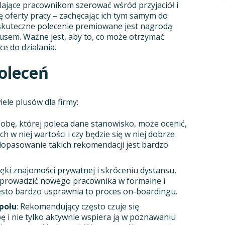
jące pracownikom szerować wśród przyjaciół i
 oferty pracy – zachęcając ich tym samym do
ie skuteczne polecenie premiowane jest nagrodą
usem. Ważne jest, aby to, co może otrzymać
e do działania.
oleceń
le plusów dla firmy:
sobę, której poleca dane stanowisko, może ocenić,
h w niej wartości i czy będzie się w niej dobrze
dopasowanie takich rekomendacji jest bardzo
zięki znajomości prywatnej i skróceniu dystansu,
wprowadzić nowego pracownika w formalne i
zęsto bardzo usprawnia to proces on-boardingu.
połu
: Rekomendujący często czuje się
 i nie tylko aktywnie wspiera ją w poznawaniu