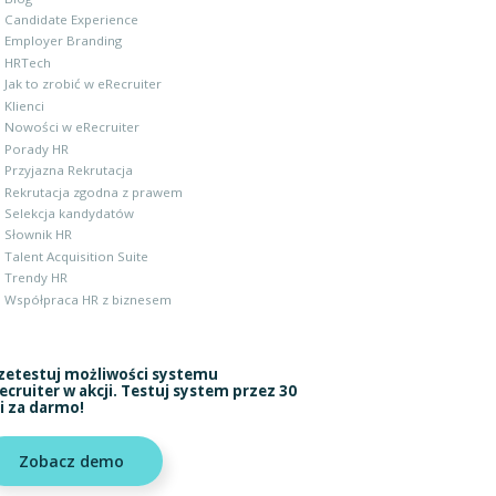
Candidate Experience
Employer Branding
HRTech
Jak to zrobić w eRecruiter
Klienci
Nowości w eRecruiter
Porady HR
Przyjazna Rekrutacja
Rekrutacja zgodna z prawem
Selekcja kandydatów
Słownik HR
Talent Acquisition Suite
Trendy HR
Współpraca HR z biznesem
zetestuj możliwości systemu
ecruiter w akcji. Testuj system przez 30
i za darmo!
Zobacz demo